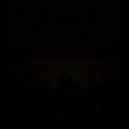
bonusy
za viac ako 8.000€
. Extra kredity na hru sa
budú rozdávať za príchod do kasína, v špeciálnej
halloweenskej tombole, na slot a ruletových
turnajoch, či za aktívnu hru. Okrem toho budú môcť
všetci návštevníci Halloween party taktiež hlasovať
aj najlepšiu zamestnaneckú halloweensku masku.