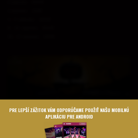
3.miesto - 600€
4.miesto - 555€
5.–7. miesto - 400€
8.–12. miesto - 200€
13.–17. miesto - 100€
PRE LEPŠÍ ZÁŽITOK VÁM ODPORÚČAME POUŽIŤ NAŠU MOBILNÚ
APLIKÁCIU PRE ANDROID