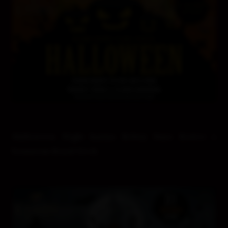
Halloween Night kasína Rebuy Stars Košice s
bonusom Royal Deck