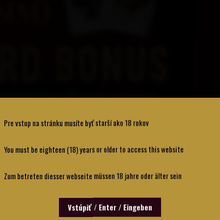
Pre vstup na stránku musíte byť starší ako 18 rokov
ždého pokrového turnaja! Až 5.000 extra
You must be eighteen (18) years or older to access this website
dnoduchú podmienku.
Zum betreten diesser webseite müssen 18 jahre oder älter sein
Vstúpiť / Enter / Eingeben