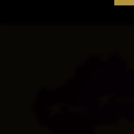
ZVOLE
TRNAVA