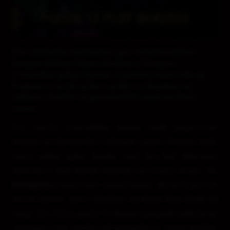
PIATOK 13 PLNÝ BONUSOV
Pre niekoho nešťastný, pre návštevníkov
kasíne Rebuy Stars Zvolen a Trnava
rozhodne plný šťastia. A nielen toho! Ale aj
bonusov na živej hre, pokru a kasínovej
zábavy. Príďte sa presvedčiť sami už dnes
večer.
Pre hráčov trnavského kasína budú pripravené
bonusy na blackjacku i ultimate pokri. Bonusy bude
môcť získať úplne každý, stačí len byť aktívnym
hráčom a mať kúsok šťasteny na svojej strane. Na
blackjacku
môže hráč využiť bonus, ak súčet prvých
dvoch kariet, ktoré
dostane na hrací box bude 13
(napr. 5/8, 9/4 a pod.). V takomto prípade získa hráč
možnosť svoju stávku zdvojnásobiť, tj. využiť double,