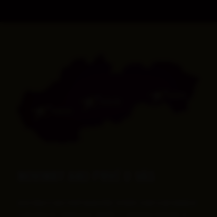
KOŠICE
ZVOLEN
TRNAVA
NOVINKY AKO PRVÉ U VÁS
DOSTÁVAJTE AKO PRVÝ NAJNOVŠIE SPRÁVY, ZĽAVY A INFORMÁCIE
O AKCIÁCH ČI TURNAJOCH. NAVYŠE TI ZADARMO POŠLEME 15