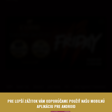
13€ buy-in, ktorý prvým 30 zaregistrovaným
hráčom zadotuje kasíno, 1.000€ garancia, 10€ bomb
PRE LEPŠÍ ZÁŽITOK VÁM ODPORÚČAME POUŽIŤ NAŠU MOBILNÚ
poty každých 10 min. a skvelá pokrová zábava. To je
APLIKÁCIU PRE ANDROID
v skratke pokrový turnaj CRAZY FRIDAY 13th, ktorý