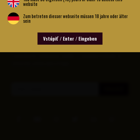
website
Zum betreten diesser webseite müssen 18 jahre oder älter
sein
NOVINKY AKO PRVÉ U VÁS
Vstúpiť / Enter / Eingeben
DOSTÁVAJTE AKO PRVÝ NAJNOVŠIE SPRÁVY, ZĽAVY A INFORMÁCIE
O AKCIÁCH ČI TURNAJOCH. NAVYŠE TI ZADARMO POŠLEME 15
TIPOV PRE LEPŠIU HRU V POKRI.