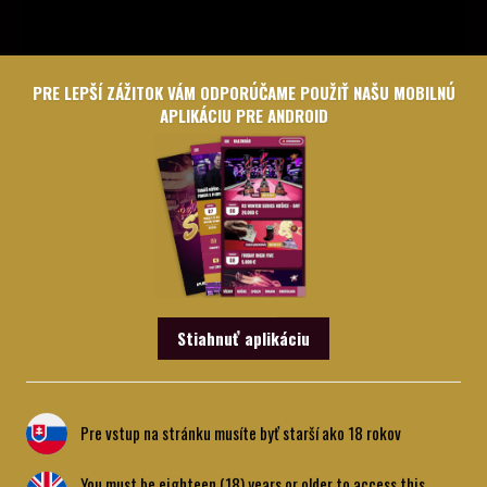
PRE LEPŠÍ ZÁŽITOK VÁM ODPORÚČAME POUŽIŤ NAŠU MOBILNÚ
Sledujte priebeh najvyššej garantovanej
APLIKÁCIU PRE ANDROID
jednodňovky v histórii slovenského pokru
Rebuy
Stars Bratislava BIG Opener 50.000€ GTD
naživo z
priestorov kasína
Rebuy Stars Bratislava
Počas celého večera vás bude sprevádzať
komentátorské duo Stanislav Benčat - Laco Červený
Stiahnuť aplikáciu
KOŠICE
ZVOLEN
Pre vstup na stránku musíte byť starší ako 18 rokov
TRNAVA
You must be eighteen (18) years or older to access this